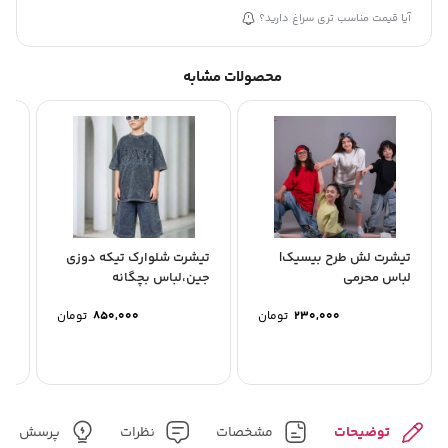
آیا قیمت مناسب تری سراغ دارید؟
محصولات مشابه
تیشرت لش طرح بیسیک|
تیشرت شلوارک تیکه دوزی
سو
لباس محرمی
جین،لباس بچگانه
آد
230,000
تومان
850,000
تومان
00
توضیحات
مشخصات
نظرات
پرسش و پ