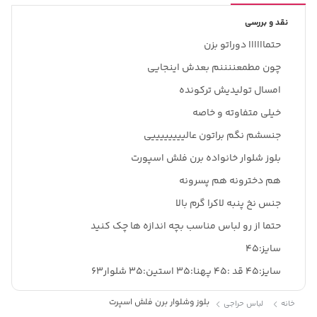
نقد و بررسی
حتماااااا دوراتو بزن
چون مطمعننننم بعدش اینجایی
امسال تولیدیش ترکونده
خیلی متفاوته و خاصه
جنسشم نگم براتون عالییییییییی
بلوز شلوار خانواده برن فلش اسپورت
هم دخترونه هم پسرونه
جنس نخ پنبه لاکرا گرم بالا
حتما از رو لباس مناسب بچه اندازه ها چک کنید
سایز:۴۵
سایز:۴۵ قد :۴۵ پهنا:۳۵ استین:۳۵ شلوار63
بلوز وشلوار برن فلش اسپرت
خانه
لباس حراجی