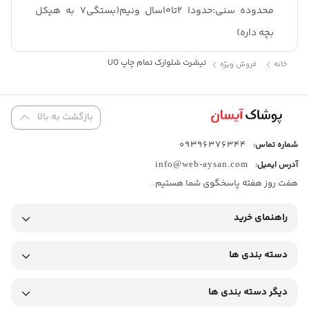
محدوده سنی:حدودا ۲تا۱۰سال ونیم(بستگی۷ به هیکل
بچه داره)
تیشرت شلوارک تمام چاپ UO
خانه
فروش ویژه
بازگشت به بالا
09396376344
شماره تماس:
آدرس ایمیل:
info@web-aysan.com
هفت روز هفته پاسخگوی شما هستیم.
راهنمای خرید
دسته بندی ها
دیگر دسته بندی ها