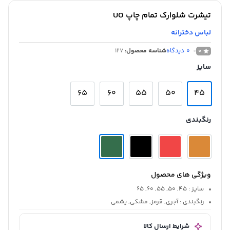
تیشرت شلوارک تمام چاپ UO
لباس دخترانه
0
دیدگاه
شناسه محصول:
127
0
سایز
65
60
55
50
45
رنگبندی
ویژگی های محصول
سایز
: 45, 50, 55, 60, 65
رنگبندی
: آجری, قرمز, مشکی, یشمی
شرایط ارسال کالا