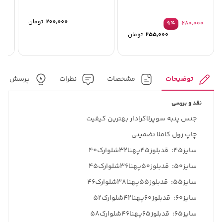
کی
200,000
تومان
٪
280,000
9
255,000
تومان
توضیحات
مشخصات
نظرات
پرسش و پ
نقد و بررسی
جنس پنبه سوپرلاکرادار بهترین کیفیت
چاپ زول کاملا تضمینی
سایز۴۵: قدبلوز۴۵پهنا۳۲شلوارک۴۰
سایز۵۰: قدبلوز۵۰پهنا۳۶شلوارک۴۵
سایز۵۵: قدبلوز۵۵پهنا۳۸شلوارک۴۶
سایز۶۰: قدبلوز۶۰پهنا۴۲شلوارک۵۲
سایز۶۵: قدبلوز۶۵پهنا۴۶شلوارک۵۸