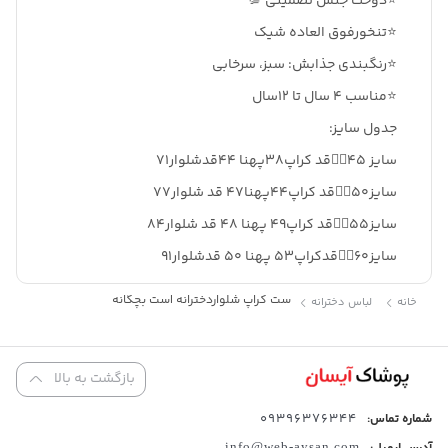
⭐️دوخت جنس تضمینی 💯
⭐️تنخورفوق العاده شیک
⭐️رنگبندی جذابش: سبز، سرخابی
⭐️مناسب ۴ سال تا ۱۲سال
جدول سایز:
سایز ۴۵👈🏼قد کراپ۳۸پهنا ۴۴قدشلوار۷۱
سایز۵۰👈🏼قد کراپ۴۴پهنا۴۷ قد شلوار۷۷
سایز۵۵👈🏼قد کراپ۴۹ پهنا ۴۸ قد شلوار۸۴
سایز۶۰👈🏼قدکراپ۵۳ پهنا ۵۰ قدشلوار۹۱
ست کراپ شلواردخترانه |ست بچگانه
خانه
لباس دخترانه
بازگشت به بالا
09396376344
شماره تماس:
info@web-aysan.com