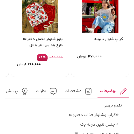
کراپ شلوار بابونه
بلوز شلوار مخمل دخترانه
تی
طرح یلدایی انار با تل
UO
470,000
تومان
00
٪
280,000
29
200,000
تومان
توضیحات
مشخصات
نظرات
پرسش و پ
نقد و بررسی
⭐️کراپ و‌شلوار جذاب دخترونه
⭐️ جنس لنین درجه یک