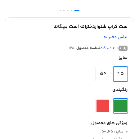
ست کراپ شلواردخترانه |ست بچگانه
لباس دخترانه
0
دیدگاه
شناسه محصول:
125
0
سایز
50
45
رنگبندی
ویژگی های محصول
سایز
: 45, 50